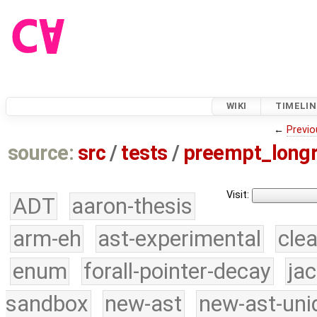
WIKI
TIMELIN
←
Previo
source:
src
/
tests
/
preempt_long
Visit:
ADT
aaron-thesis
arm-eh
ast-experimental
cle
enum
forall-pointer-decay
ja
sandbox
new-ast
new-ast-uni