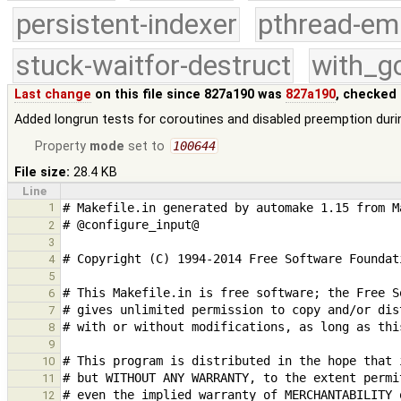
persistent-indexer
pthread-em
stuck-waitfor-destruct
with_g
Last change
on this file since 827a190 was
827a190
, checked 
Added longrun tests for coroutines and disabled preemption duri
Property
mode
set to
100644
File size:
28.4 KB
Line
1
2
3
4
5
6
7
8
9
10
11
12