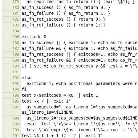
179
180
181
182
183
184
185
186
187
188
189
190
191
192
193
194
195
196
  as_suggested="  as_lineno_1=";as_suggested=$as_suggested$LINENO;as_suggested=$as_suggested" 
197
198
199
200
201