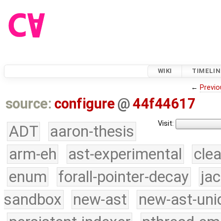
WIKI
TIMELIN
←
Previo
source:
configure
@
44f44617
Visit:
ADT
aaron-thesis
arm-eh
ast-experimental
cle
enum
forall-pointer-decay
ja
sandbox
new-ast
new-ast-uni