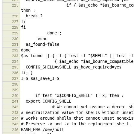
                   if { $as_echo "$as_bourne_compatible""$as_suggested" | as_run=a "$as_shell"; } 2>/dev/null; 
225
226
227
228
229
230
231
232
233
234
235
236
237
238
239
240
241
242
243
244
245
246