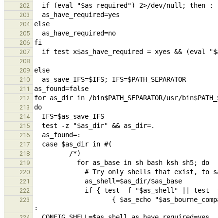
202
203
204
205
206
207
208
209
210
211
212
213
214
215
216
217
218
219
220
221
222
                    { $as_echo "$as_bourne_compatible""$as_required" | as_run=a "$as_shell"; } 2>/dev/null; then 
223
224