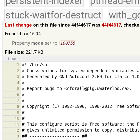
persistent-indexer
pthread-em
stuck-waitfor-destruct
with_g
Last change
on this file since 44f44617 was
44f44617
, checke
Fix build for 16.04
Property
mode
set to
100755
File size:
221.7 KB
Line
1
2
3
4
5
6
7
8
9
10
11
12
13