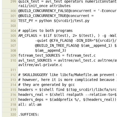
quick_test = avl_test operators numericConstant
299
300
301
302
303
304
305
306
307
308
309
avl_test_SOURCES = avltree/avl_test.c avltree/a
310
311
312
313
314
315
316
317
318
319
320