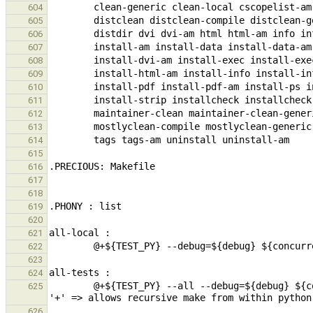
604
605
606
607
608
609
610
611
612
613
614
615
616
617
618
619
620
621
622
623
624
        @+${TEST_PY} --all --debug=${debug} ${concurrent}               # '@' => do not echo command (SILENT), 
625
626