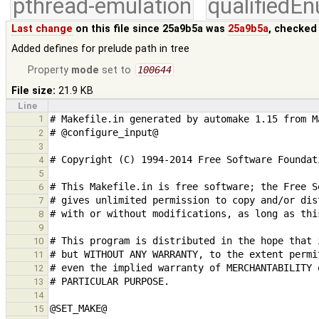
pthread-emulation
qualifiedE
Last change
on this file since 25a9b5a was
25a9b5a
, checked
Added defines for prelude path in tree
Property
mode
set to
100644
File size:
21.9 KB
Line
1
2
3
4
5
6
7
8
9
10
11
12
13
14
15