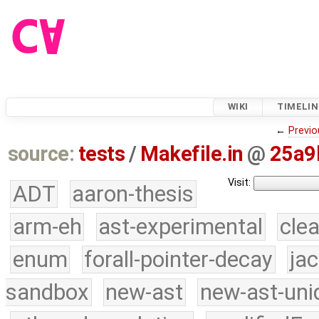
WIKI
TIMELIN
←
Previo
source:
tests
/
Makefile.in
@
25a9
Visit:
ADT
aaron-thesis
arm-eh
ast-experimental
cle
enum
forall-pointer-decay
ja
sandbox
new-ast
new-ast-uni