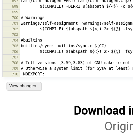
697
698
699
700
701
702
703
704
705
706
707
708
709
710
Download i
Origi