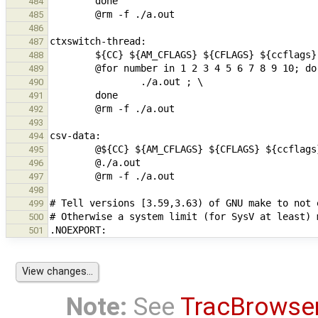
484
485
486
487
488
489
490
491
492
493
494
495
496
497
498
499
500
501
Note:
See
TracBrowse