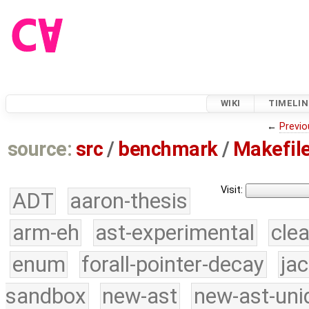
WIKI
TIMELIN
←
Previo
source:
src
/
benchmark
/
Makefile
Visit:
ADT
aaron-thesis
arm-eh
ast-experimental
cle
enum
forall-pointer-decay
ja
sandbox
new-ast
new-ast-uni