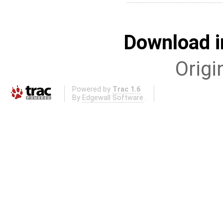
Download i
Origi
Powered by
Trac 1.6
By
Edgewall Software
.