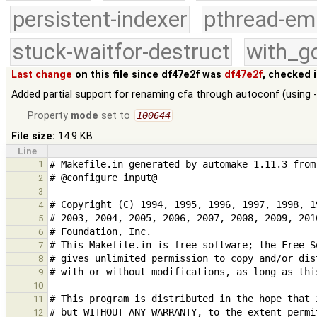
persistent-indexer
pthread-em
stuck-waitfor-destruct
with_g
Last change
on this file since df47e2f was
df47e2f
, checked 
Added partial support for renaming cfa through autoconf (usin
Property
mode
set to
100644
File size:
14.9 KB
Line
1
2
3
4
5
6
7
8
9
10
11
12