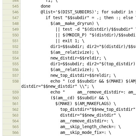
544
545
546
547
548
549
550
551
552
553
554
555
556
557
            echo " (cd $$subdir && $(MAKE) $(AM_MAKEFLAGS) top_distdir="$$new_top_distdir" 
558
559
560
561
562
563
564
565
566