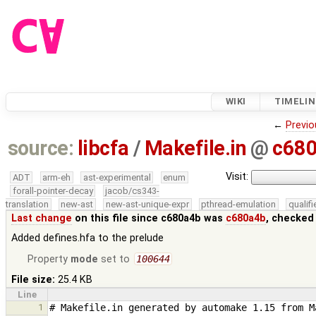
WIKI
TIMELIN
←
Previo
source:
libcfa
/
Makefile.in
@
c68
Visit:
ADT
arm-eh
ast-experimental
enum
forall-pointer-decay
jacob/cs343-
translation
new-ast
new-ast-unique-expr
pthread-emulation
qualif
Last change
on this file since c680a4b was
c680a4b
, checked
Added defines.hfa to the prelude
Property
mode
set to
100644
File size:
25.4 KB
Line
1