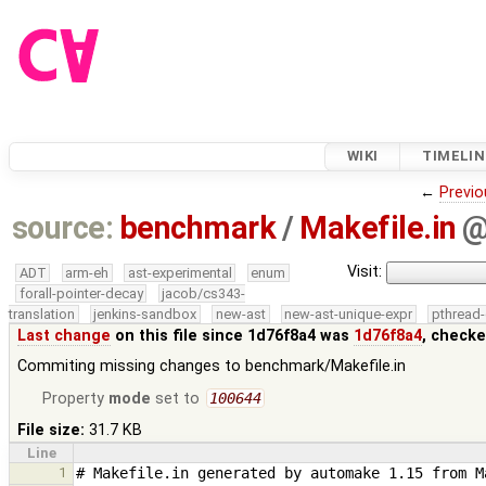
WIKI
TIMELIN
←
Previo
source:
benchmark
/
Makefile.in
Visit:
ADT
arm-eh
ast-experimental
enum
forall-pointer-decay
jacob/cs343-
translation
jenkins-sandbox
new-ast
new-ast-unique-expr
pthread-
Last change
on this file since 1d76f8a4 was
1d76f8a4
, checke
Commiting missing changes to benchmark/Makefile.in
Property
mode
set to
100644
File size:
31.7 KB
Line
1